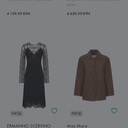
кожи
4 139,99 BYN
6 629,99 BYN
FW'26
FW'26
ERMANNO SCERVINO
Max Mara