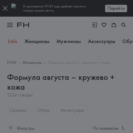
В приложении FH.BY еще удобнее покупать
Перейти
товары вашей мечты
Sale
Женщинам
Мужчинам
Аксессуары
Обу
FH.BY
Женщинам
Формула августа – кружево + кожа
Формула августа – кружево +
кожа
2224 товара
Одежда
Обувь
Аксессуары
Фильтры
По новинкам