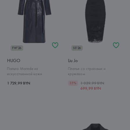
FW'26
SS'26
HUGO
Liu Jo
Пальто Marede из
Платье со стразами и
искусственной кожи
кружевом
1 729,99 BYN
1 039,99 BYN
35%
699,99 BYN