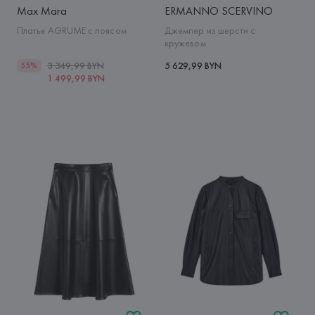
Max Mara
ERMANNO SCERVINO
Платье AGRUME с поясом
Джемпер из шерсти с
кружевом
3 349,99 BYN
5 629,99 BYN
55%
1 499,99 BYN