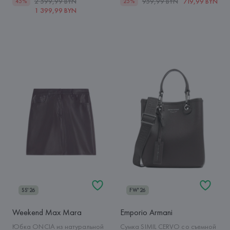
2 599,99 BYN
959,99 BYN
719,99 BYN
45%
25%
1 399,99 BYN
SS'26
FW'26
Weekend Max Mara
Emporio Armani
Юбка ONCIA из натуральной
Сумка SIMIL CERVO со съемной