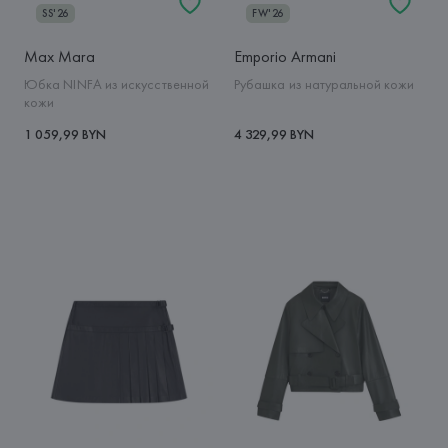
SS'26
FW'26
Max Mara
Emporio Armani
Юбка NINFA из искусственной
Рубашка из натуральной кожи
кожи
1 059,99 BYN
4 329,99 BYN