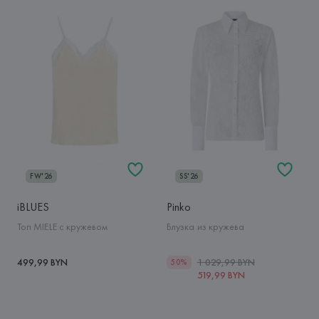
FW'26
SS'26
iBLUES
Pinko
Топ MIELE с кружевом
Блузка из кружева
499,99 BYN
1 029,99 BYN
50%
519,99 BYN