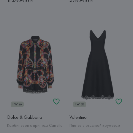
11 379,99 BYN
2 719,99 BYN
FW'26
FW'26
Dolce & Gabbana
Valentino
Комбинезон с принтом Carretto
Платье с отделкой кружевом