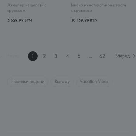
Джемпер из шерсти с
Блузка из натуральной шерсти
кружевом
с кружевом
5 629,99 BYN
10 159,99 BYN
1
2
3
4
5
...
62
Назад
Вперед
Новинки недели
Runway
Vacation Vibes