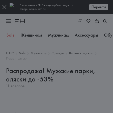
В приложении FH.BY еще удобнее покупать
Перейти
товары вашей мечты
Sale
Женщинам
Мужчинам
Аксессуары
Обу
FH.BY
Sale
Мужчинам
Одежда
Верхняя одежда
Парки, аляски
Распродажа! Мужские парки,
аляски до -53%
11 товаров