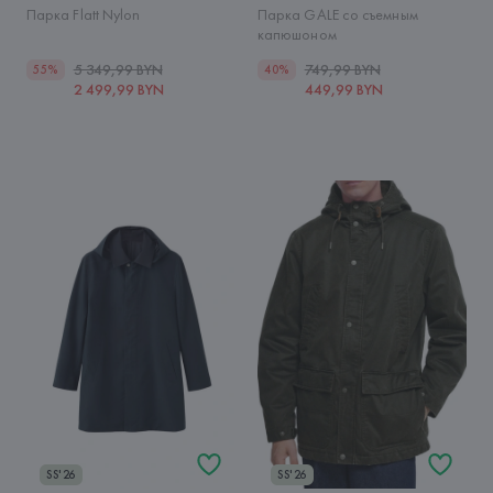
Парка Flatt Nylon
Парка GALE со съемным
капюшоном
5 349,99 BYN
749,99 BYN
55%
40%
2 499,99 BYN
449,99 BYN
SS'26
SS'26