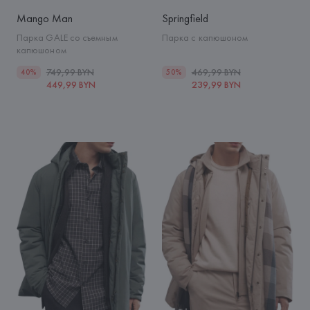
Mango Man
Springfield
Парка GALE со съемным
Парка с капюшоном
капюшоном
749,99 BYN
469,99 BYN
40%
50%
449,99 BYN
239,99 BYN