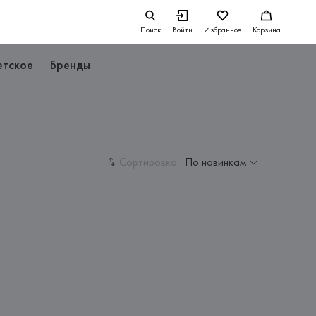
Поиск
Войти
Избранное
Корзина
етское
Бренды
Сортировка:
По новинкам