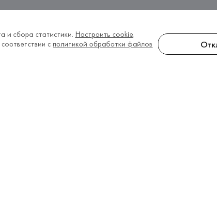
а и сбора статистики.
Настроить cookie
.
Отк
 соответствии с
политикой обработки файлов
елям
Информация
О компании
 оплата
Наши контакты