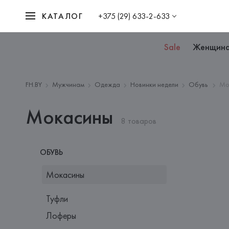
КАТАЛОГ
+375 (29) 633-2-633
Sale
Женщин
FH.BY
Мужчинам
Одежда
Новинки недели
Обувь
Мо
Мокасины
8 товаров
ОБУВЬ
Мокасины
Туфли
Лоферы