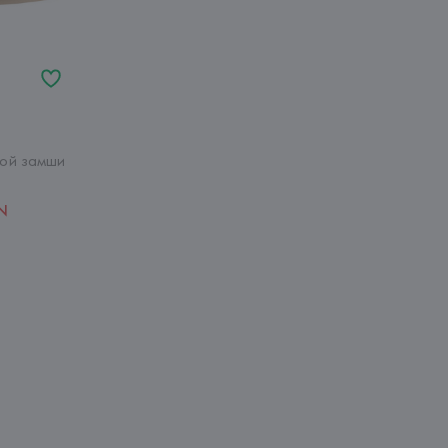
ной замши
YN