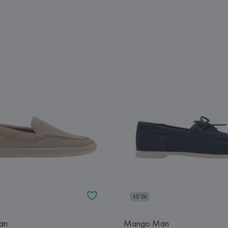
SS'26
an
Mango Man