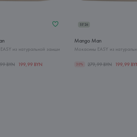
SS'26
an
Mango Man
EASY из натуральной замши
Мокасины EASY из натураль
,99 BYN
199,99 BYN
279,99 BYN
199,99 B
30%