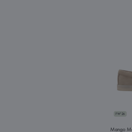
FW'26
Mango M