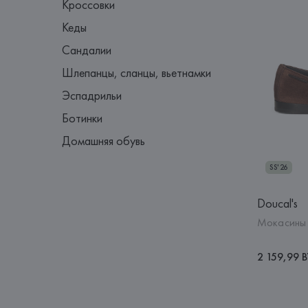
Кроссовки
Кеды
Сандалии
Шлепанцы, сланцы, вьетнамки
Эспадрильи
Ботинки
Домашняя обувь
SS'26
Doucal's
Мокасины 
2 159,99 