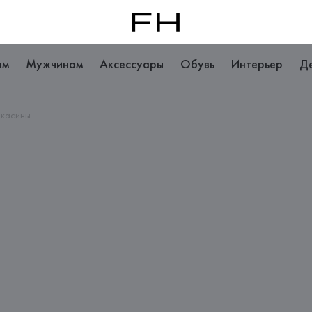
ам
Мужчинам
Аксессуары
Обувь
Интерьер
Д
касины