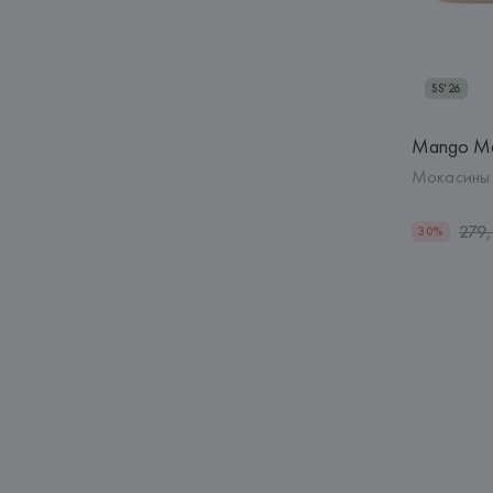
SS'26
Mango M
Мокасины 
279
30%