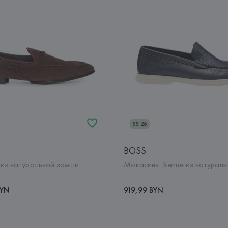
SS'26
BOSS
из натуральной замши
Мокасины Sienne из натураль
BYN
919,99 BYN