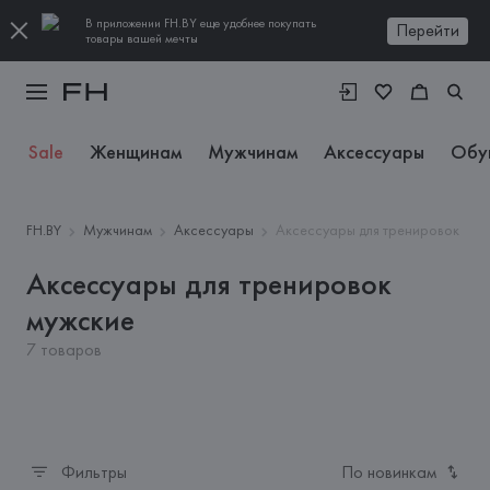
В приложении FH.BY еще удобнее покупать
Перейти
товары вашей мечты
Sale
Женщинам
Мужчинам
Аксессуары
Обу
FH.BY
Мужчинам
Аксессуары
Аксессуары для тренировок
Аксессуары для тренировок
мужские
7 товаров
Фильтры
По новинкам