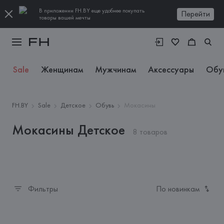
В приложении FH.BY еще удобнее покупать
Перейти
товары вашей мечты
Sale
Женщинам
Мужчинам
Аксессуары
Обу
FH.BY
Sale
Детское
Обувь
Мокасины
Мокасины Детское
8 товаров
Фильтры
По новинкам