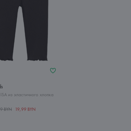
ds
ISA из эластичного хлопка
99 BYN
19,99 BYN