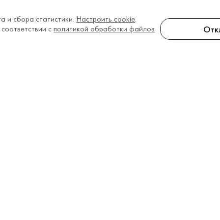
а и сбора статистики.
Настроить cookie
.
Отк
 соответствии с
политикой обработки файлов
елям
Информация