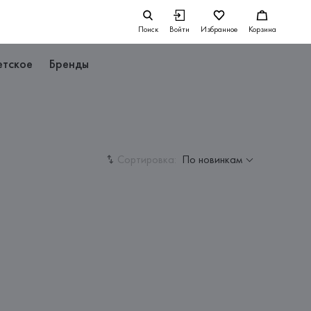
Поиск
Войти
Избранное
Корзина
етское
Бренды
Сортировка:
По новинкам