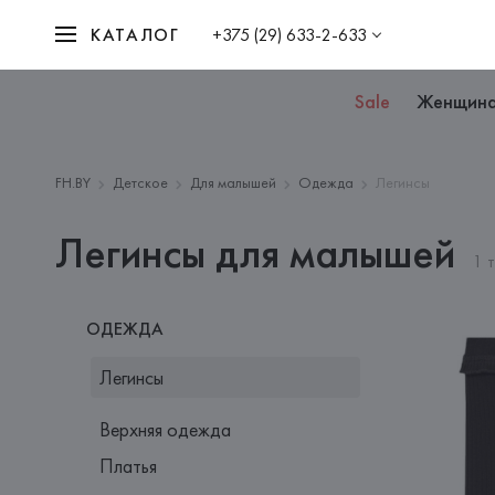
КАТАЛОГ
+375 (29) 633-2-633
Sale
Женщин
FH.BY
Детское
Для малышей
Одежда
Легинсы
Легинсы для малышей
1 
ОДЕЖДА
Легинсы
Верхняя одежда
Платья