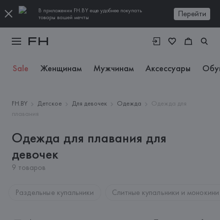
В приложении FH.BY еще удобнее покупать
Перейти
товары вашей мечты
Sale
Женщинам
Мужчинам
Аксессуары
Обу
FH.BY
Детское
Для девочек
Одежда
Одежда для
плавания
Одежда для плавания для
девочек
9 товаров
Раздельные купальники
Слитные купальники и монокини