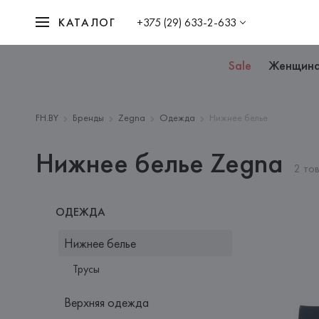
КАТАЛОГ
+375 (29) 633-2-633
Sale
Женщин
FH.BY
Бренды
Zegna
Одежда
Нижнее белье
Нижнее белье Zegna
2 то
ОДЕЖДА
Нижнее белье
Трусы
Верхняя одежда