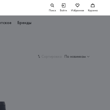
Поиск
Войти
Избранное
Корзина
етское
Бренды
Сортировка:
По новинкам