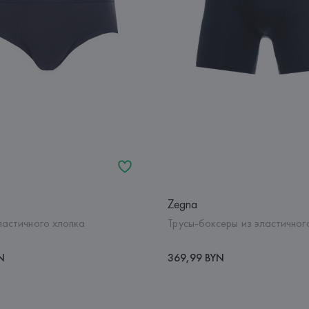
Zegna
ластичного хлопка
Трусы-боксеры из эластичног
N
369,99 BYN