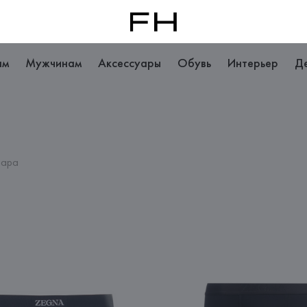
ам
Мужчинам
Аксессуары
Обувь
Интерьер
Д
вара