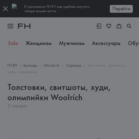
В приложении FH.BY еще удобнее покупать
Перейти
товары вашей мечты
Sale
Женщинам
Мужчинам
Аксессуары
Обу
FH.BY
Бренды
Woolrich
Одежда
Толстовки, свитшоты,
худи, олимпийки
Толстовки, свитшоты, худи,
олимпийки Woolrich
3 товара