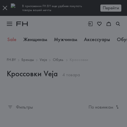
В приложении FH.BY еще удобнее покупать
Перейти
товары вашей мечты
Sale
Женщинам
Мужчинам
Аксессуары
Обу
FH.BY
Бренды
Veja
Обувь
Кроссовки
Кроссовки Veja
4 товара
Фильтры
По новинкам