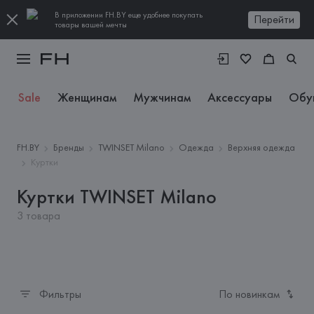
В приложении FH.BY еще удобнее покупать
Перейти
товары вашей мечты
Sale
Женщинам
Мужчинам
Аксессуары
Обу
FH.BY
Бренды
TWINSET Milano
Одежда
Верхняя одежда
Куртки
Куртки TWINSET Milano
3 товара
Фильтры
По новинкам