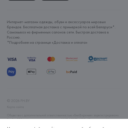
Интернет-магазин одежды, обуви и аксессуаров мировых
брендов. Бесплатная доставка с примеркой по всей Беларуси*.
Самовывоз из фирменных салонов сети. Быстрая доставка в
Россию.
*Подробнее на странице «
Доставка и оплата
»
©
2026
FH.BY
Карта сайта
Общество с дополнительной ответственностью «БелВиринея» зарегистрировано
06.04.2006 Минским горисполкомом. УНП 190706320. Юр.адрес: г. Минск, ул.
Немига, 5, пом. 39. Интернет-магазин fh.by зарегистрирован в Торговом реестре