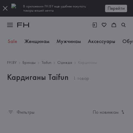
В приложении FH.BY еще удобнее покупать
Перейти
товары вашей мечты
Sale
Женщинам
Мужчинам
Аксессуары
Обу
FH.BY
Бренды
Taifun
Одежда
Кардиганы
Кардиганы Taifun
1 товар
Фильтры
По новинкам