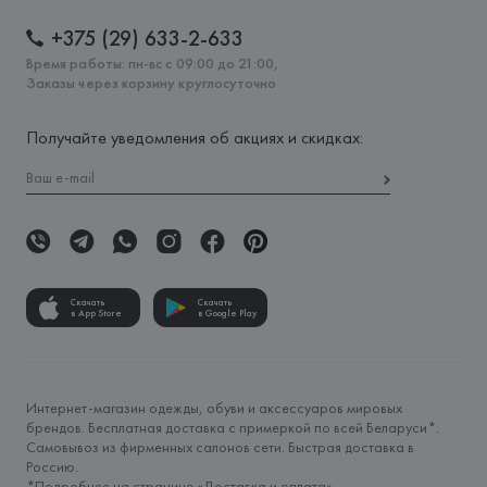
+375 (29) 633-2-633
Время работы: пн-вс с 09:00 до 21:00,
Заказы через корзину круглосуточно
Получайте уведомления об акциях и скидках:
Скачать
Скачать
в App Store
в Google Play
Интернет-магазин одежды, обуви и аксессуаров мировых
брендов. Бесплатная доставка с примеркой по всей Беларуси*.
Самовывоз из фирменных салонов сети. Быстрая доставка в
Россию.
*Подробнее на странице «
Доставка и оплата
»