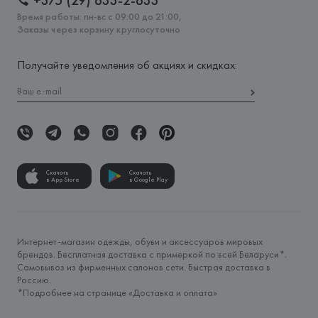
+375 (29) 633-2-633
Время работы: пн-вс с 09:00 до 21:00,
Заказы через корзину круглосуточно
Получайте уведомления об акциях и скидках:
Скачать
Скачать
в App Store
в Google Play
Интернет-магазин одежды, обуви и аксессуаров мировых
брендов. Бесплатная доставка с примеркой по всей Беларуси*.
Самовывоз из фирменных салонов сети. Быстрая доставка в
Россию.
*Подробнее на странице «
Доставка и оплата
»