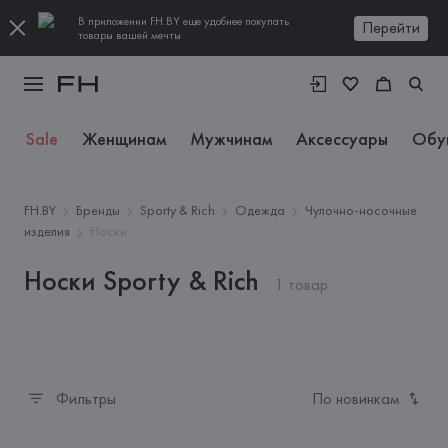
В приложении FH.BY еще удобнее покупать
Перейти
товары вашей мечты
Sale
Женщинам
Мужчинам
Аксессуары
Обу
FH.BY
Бренды
Sporty & Rich
Одежда
Чулочно-носочные
изделия
Носки
Носки Sporty & Rich
1 товар
Фильтры
По новинкам