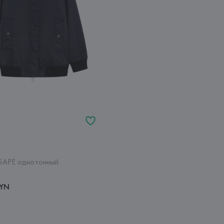
GAPE однотонный
BYN