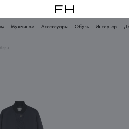
ам
Мужчинам
Аксессуары
Обувь
Интерьер
Д
мберы