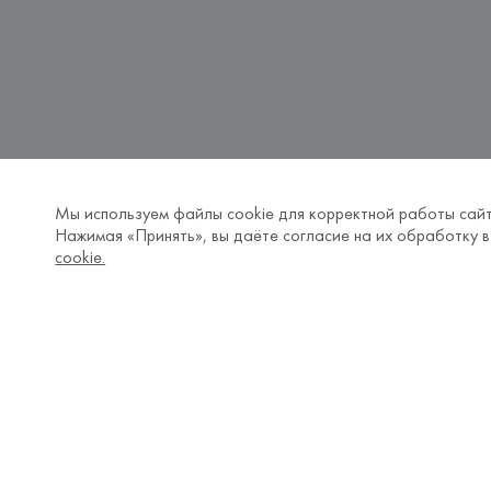
Мы используем файлы cookie для корректной работы сайт
Нажимая «Принять», вы даёте согласие на их обработку в
cookie.
Бомберы Sportmax в Беларус
В каталоге бомберы от бренда 
Sportmax
 и
цене от 3329.99 BYN в Минске с возможно