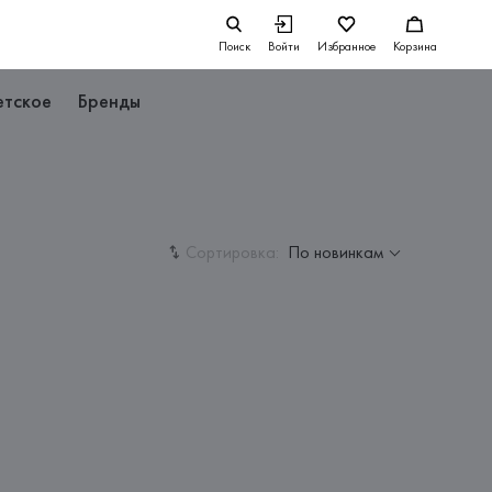
Поиск
Войти
Избранное
Корзина
етское
Бренды
Сортировка:
По новинкам