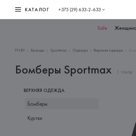
КАТАЛОГ
+375 (29) 633-2-633
Sale
Женщин
FH.BY
Бренды
Sportmax
Одежда
Верхняя одежда
Бо
Бомберы Sportmax
1 товар
ВЕРХНЯЯ ОДЕЖДА
Бомберы
Куртки