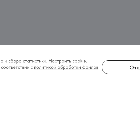
а и сбора статистики.
Настроить cookie
.
Отк
 соответствии с
политикой обработки файлов
и
з коллекций 2026 года в количестве 1 модель. Б
стью примерки.