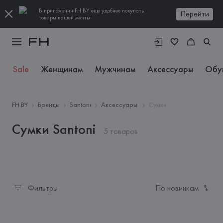
В приложении FH.BY еще удобнее покупать
Перейти
товары вашей мечты
Sale
Женщинам
Мужчинам
Аксессуары
Обу
FH.BY
Бренды
Santoni
Аксессуары
Сумки
Сумки Santoni
5 товаров
Фильтры
По новинкам