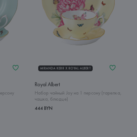
MIRANDA KERR Х ROYAL ALBERT
Royal Albert
персону
Набор чайный Joy на 1 персону (тарелка,
чашка, блюдце)
444 BYN