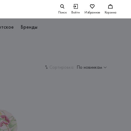
Поиск
Войти
Избранное
Корзина
етское
Бренды
Сортировка:
По новинкам