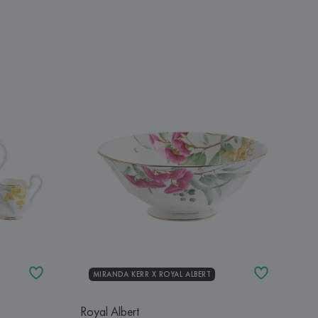
MIRANDA KERR Х ROYAL ALBERT
Royal Albert