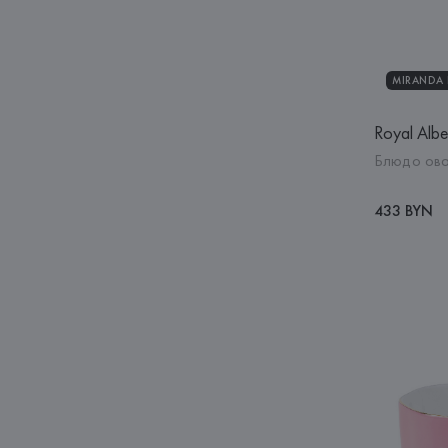
MIRANDA K
Royal Albe
Блюдо ова
433 BYN