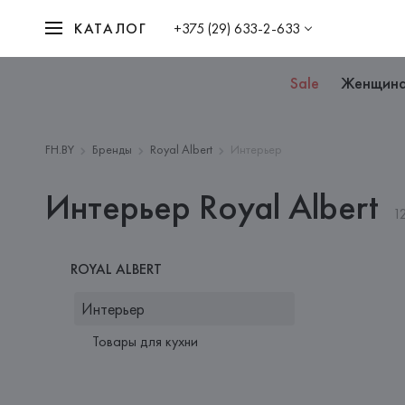
КАТАЛОГ
+375 (29) 633-2-633
Sale
Женщин
FH.BY
Бренды
Royal Albert
Интерьер
Интерьер Royal Albert
1
ROYAL ALBERT
Интерьер
Товары для кухни