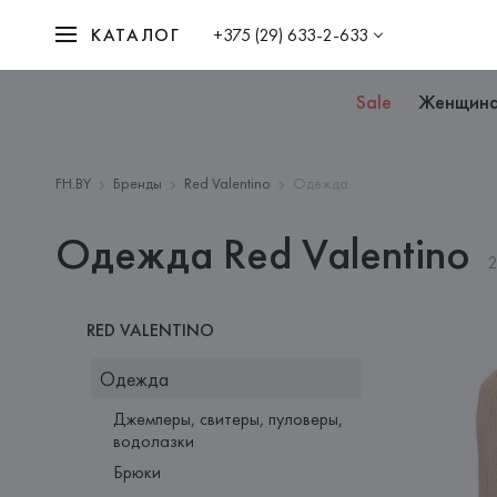
КАТАЛОГ
+375 (29) 633-2-633
Sale
Женщин
FH.BY
Бренды
Red Valentino
Одежда
Одежда Red Valentino
2
RED VALENTINO
Одежда
Джемперы, свитеры, пуловеры,
водолазки
Брюки