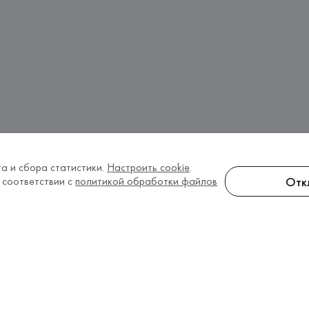
а и сбора статистики.
Настроить cookie
.
Отк
 соответствии с
политикой обработки файлов
руси
o
 из коллекций 2026 года в количестве 2 модели