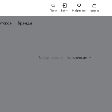
Поиск
Войти
Избранное
Корзина
етское
Бренды
Сортировка:
По новинкам