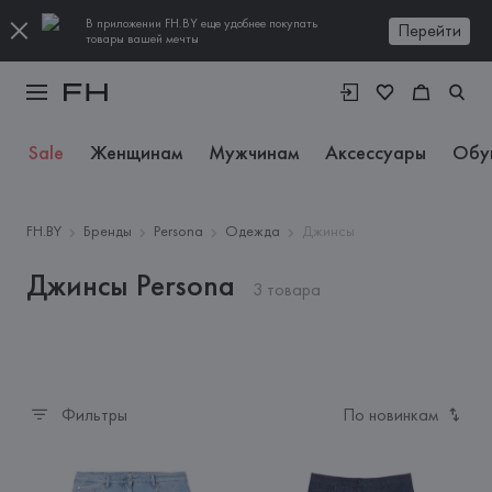
В приложении FH.BY еще удобнее покупать
Перейти
товары вашей мечты
Sale
Женщинам
Мужчинам
Аксессуары
Обу
FH.BY
Бренды
Persona
Одежда
Джинсы
Джинсы Persona
3 товара
Фильтры
По новинкам