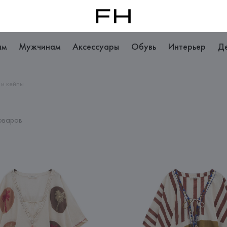
ам
Мужчинам
Аксессуары
Обувь
Интерьер
Д
 и кейпы
оваров