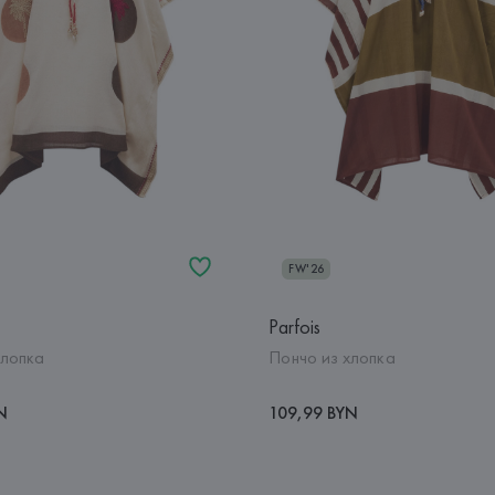
FW'26
Parfois
хлопка
Пончо из хлопка
N
109,99 BYN