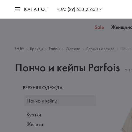
КАТАЛОГ
+375 (29) 633-2-633
Sale
Женщин
FH.BY
Бренды
Parfois
Одежда
Верхняя одежда
Пончо
Пончо и кейпы Parfois
6 т
ВЕРХНЯЯ ОДЕЖДА
Пончо и кейпы
Куртки
Жилеты