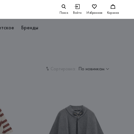
Поиск
Войти
Избранное
Корзина
етское
Бренды
Сортировка:
По новинкам