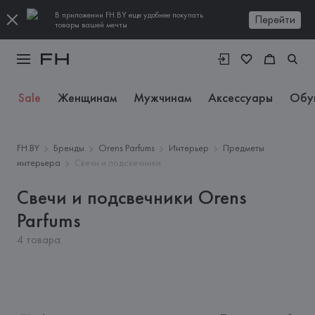
В приложении FH.BY еще удобнее покупать
Перейти
товары вашей мечты
Sale
Женщинам
Мужчинам
Аксессуары
Обу
FH.BY
Бренды
Orens Parfums
Интерьер
Предметы
интерьера
Свечи и подсвечники
Свечи и подсвечники Orens
Parfums
4 товара