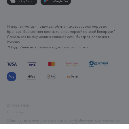
в App Store
в Google Play
Интернет-магазин одежды, обуви и аксессуаров мировых
брендов. Бесплатная доставка с примеркой по всей Беларуси*.
Самовывоз из фирменных салонов сети. Быстрая доставка в
Россию.
*Подробнее на странице «
Доставка и оплата
»
©
2026
FH.BY
Карта сайта
Общество с дополнительной ответственностью «БелВиринея» зарегистрировано
06.04.2006 Минским горисполкомом. УНП 190706320. Юр.адрес: г. Минск, ул.