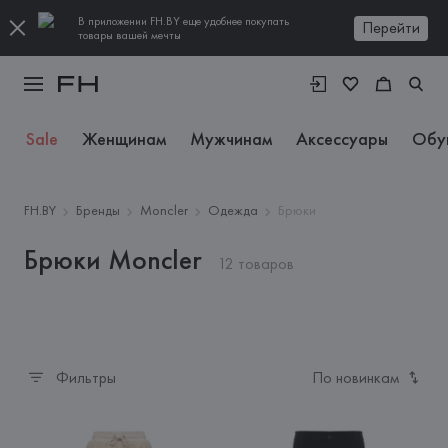
В приложении FH.BY еще удобнее покупать
Перейти
товары вашей мечты
Sale
Женщинам
Мужчинам
Аксессуары
Обу
FH.BY
Бренды
Moncler
Одежда
Брюки
Брюки Moncler
12 товаров
Фильтры
По новинкам