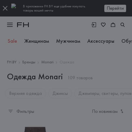
В приложении FH.BY еще удобнее покупать
Перейти
товары вашей мечты
Sale
Женщинам
Мужчинам
Аксессуары
Обу
FH.BY
Бренды
Monari
Одежда
Одежда Monari
109 товаров
Верхняя одежда
Джинсы
Джемперы, свитеры, пулов
Фильтры
По новинкам