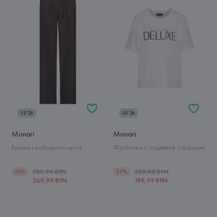
SS'26
SS'26
Monari
Monari
Брюки свободного кроя
Футболка с отделкой стразами
739,99 BYN
399,99 BYN
50%
50%
369,99 BYN
199,99 BYN