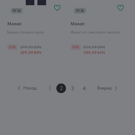
SS'26
SS'26
Monari
Monari
Брюки прямого кроя
Жакет из смесового хлопка
679,99 BYN
839,99 BYN
55%
30%
299,99 BYN
599,99 BYN
1
2
3
4
Назад
Вперед