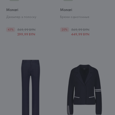
Monari
Monari
Джемпер в полоску
Брюки однотонные
569,99 BYN
569,99 BYN
45%
20%
299,99 BYN
449,99 BYN