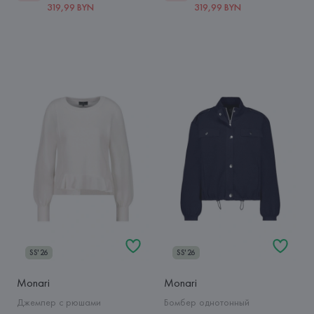
319,99 BYN
319,99 BYN
SS'26
SS'26
Monari
Monari
Джемпер с рюшами
Бомбер однотонный