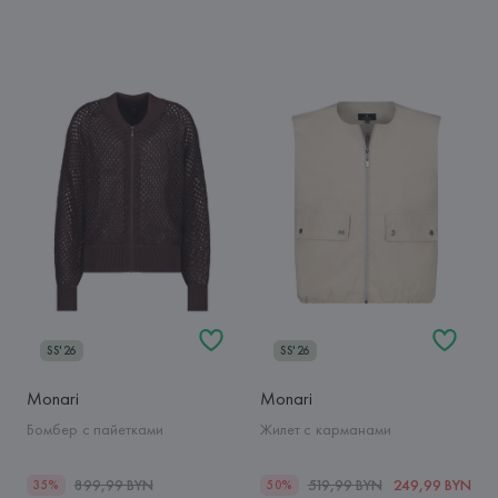
SS'26
SS'26
Monari
Monari
Бомбер с пайетками
Жилет с карманами
899,99 BYN
519,99 BYN
249,99 BYN
35%
50%