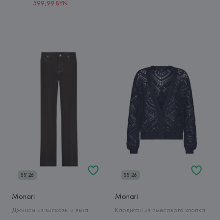
599,99 BYN
SS'26
SS'26
Monari
Monari
Джинсы из вискозы и льна
Кардиган из смесового хлопка