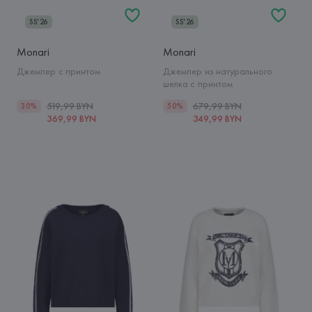
SS'26
SS'26
Monari
Monari
Джемпер с принтом
Джемпер из натурального
шелка с принтом
519,99 BYN
679,99 BYN
30%
50%
369,99 BYN
349,99 BYN