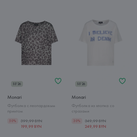
SS'26
SS'26
Monari
Monari
Футболка с леопардовым
Футболка из хлопка со
принтом
стразами
399,99 BYN
349,99 BYN
50%
30%
199,99 BYN
249,99 BYN