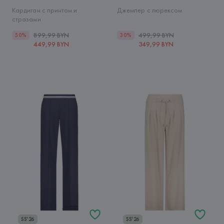
Кардиган с принтом и
Джемпер с люрексом
стразами
899,99 BYN
499,99 BYN
50%
30%
449,99 BYN
349,99 BYN
SS'26
SS'26