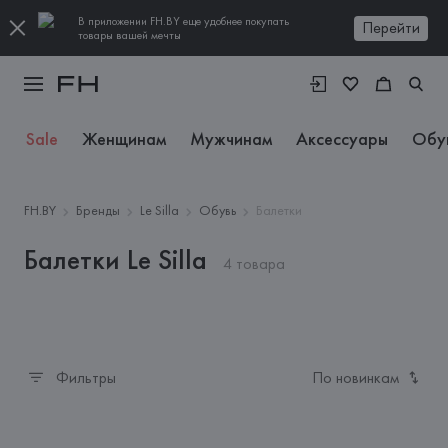
В приложении FH.BY еще удобнее покупать
Перейти
товары вашей мечты
Sale
Женщинам
Мужчинам
Аксессуары
Обу
FH.BY
Бренды
Le Silla
Обувь
Балетки
Балетки Le Silla
4 товара
Фильтры
По новинкам