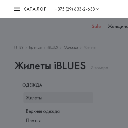
КАТАЛОГ
+375 (29) 633-2-633
Sale
Женщин
FH.BY
Бренды
iBLUES
Одежда
Жилеты
Жилеты iBLUES
2 товара
ОДЕЖДА
Жилеты
Верхняя одежда
Платья