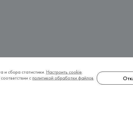
а и сбора статистики.
Настроить cookie
.
Отк
 соответствии с
политикой обработки файлов
ллекций 2026 года в количестве 2 модели. Жилеты