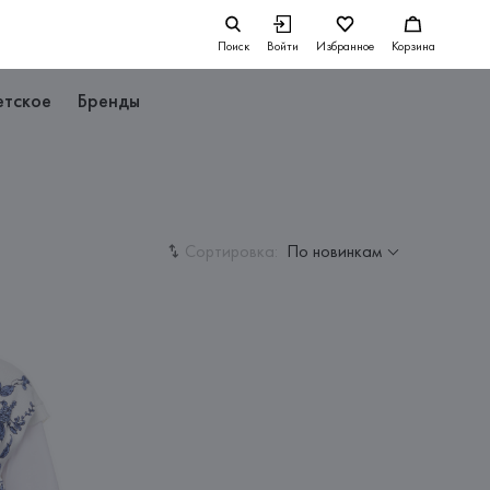
Поиск
Войти
Избранное
Корзина
етское
Бренды
Сортировка:
По новинкам