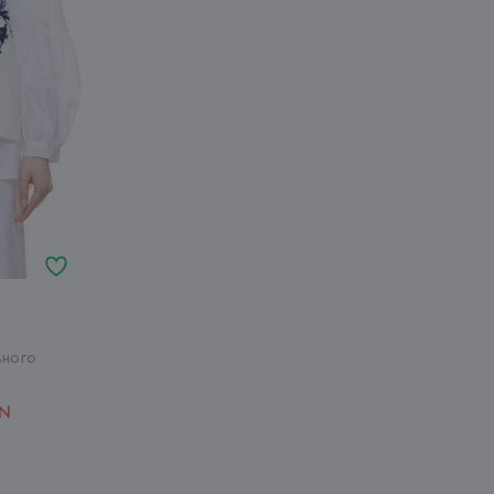
ного
YN