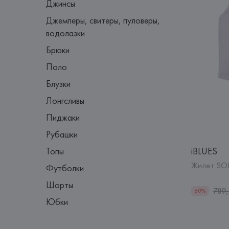
Джинсы
Джемперы, свитеры, пуловеры,
водолазки
Брюки
Поло
Блузки
Лонгсливы
Пиджаки
Рубашки
iBLUES
Топы
Жилет SO
Футболки
Шорты
789
60%
Юбки