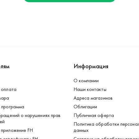
елям
Информация
О компании
 оплата
Наши контакты
вара
Адреса магазинов
 программа
Облигации
ращений о нарушениях прав
Публичная оферта
ей
Политика обработки персона
 приложение FH
данных
е сертификаты FH
Согласие на обработку персо