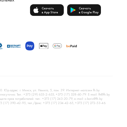
Скачать
Скачать
в App Store
в Google Play
Юр.адрес: г. Минск, ул. Немига, 5, пом. 39. Интернет-магазин fh.by
лосуточно. Тел.: +375 (29) 633-2-633, +375 (17) 328-60-79. E-mail: fh@fh.by
е прав потребителей: тел.: +375 (17) 243-20-79, e-mail: o.boris@fh.by
75 (17) 390-42-95, тел./факс: +375 (17) 234-42-65, +375 (17) 272-53-46.