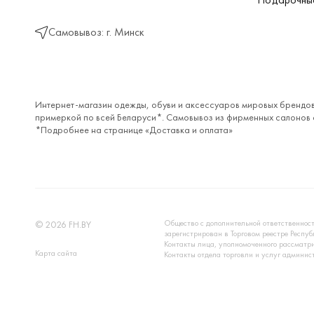
Самовывоз: г. Минск
Интернет-магазин одежды, обуви и аксессуаров мировых брендов
примеркой по всей Беларуси*. Самовывоз из фирменных салонов с
*Подробнее на странице «
Доставка и оплата
»
Общество с дополнительной ответственнос
©
2026
FH.BY
зарегистрирован в Торговом реестре Респу
Контакты лица, уполномоченного рассматри
Карта сайта
Контакты отдела торговли и услуг админис