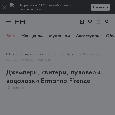
В приложении FH.BY еще удобнее покупать
Перейти
товары вашей мечты
Sale
Женщинам
Мужчинам
Аксессуары
Обу
FH.BY
Бренды
Ermanno Firenze
Одежда
Джемперы,
свитеры, пуловеры, водолазки
Джемперы, свитеры, пуловеры,
водолазки Ermanno Firenze
12 товаров