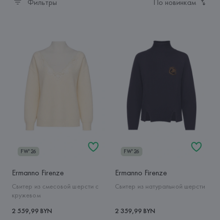
Фильтры
По новинкам
FW'26
FW'26
Ermanno Firenze
Ermanno Firenze
Свитер из смесовой шерсти с
Свитер из натуральной шерсти
кружевом
2 559,99 BYN
2 359,99 BYN