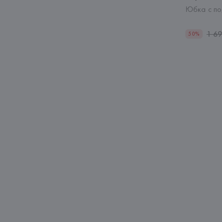
Юбка с по
1 6
50%