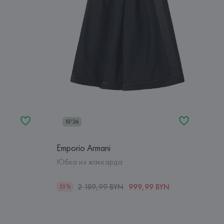
SS'26
Emporio Armani
Юбка из жаккарда
2 189,99 BYN
999,99 BYN
55%