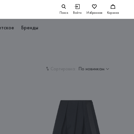
Поиск
Войти
Избранное
Корзина
етское
Бренды
Сортировка:
По новинкам