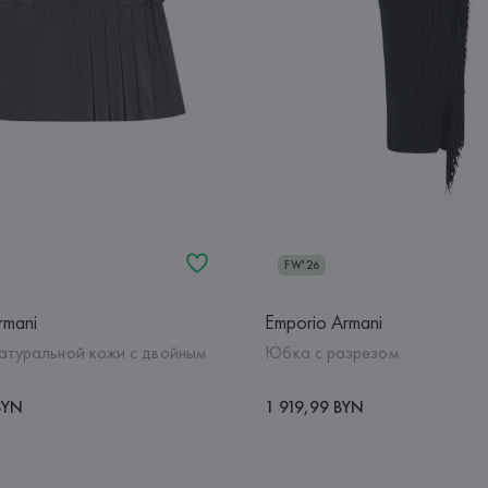
FW'26
rmani
Emporio Armani
атуральной кожи с двойным
Юбка с разрезом
BYN
1 919,99 BYN