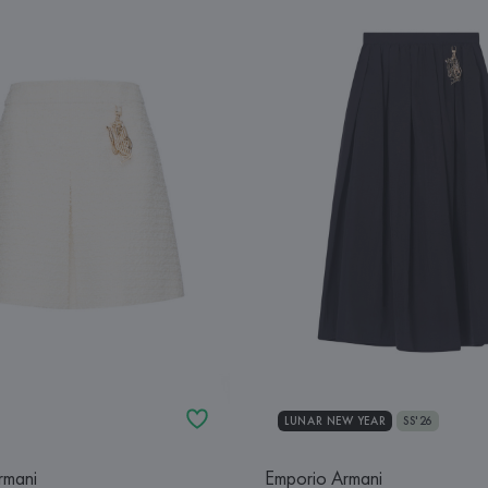
LUNAR NEW YEAR
SS'26
rmani
Emporio Armani