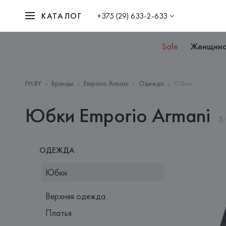
КАТАЛОГ
+375 (29) 633-2-633
Sale
Женщин
FH.BY
Бренды
Emporio Armani
Одежда
Юбки
Юбки Emporio Armani
5
ОДЕЖДА
Юбки
Верхняя одежда
Платья