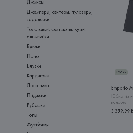
Джинсы
Джемперы, свитеры, пуловеры,
водолазки
Толстовки, свитшоты, худи,
олимпийки
Брюки
Поло
Блузки
FW'26
Кардиганы
Лонгсливы
Emporio A
Пиджаки
Юбка из н
поясом
Рубашки
3 359,99 
Топы
Футболки