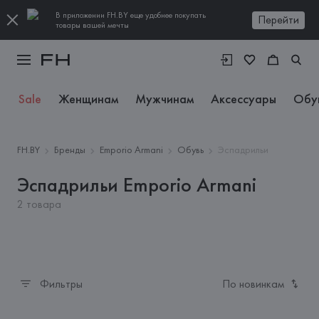
В приложении FH.BY еще удобнее покупать
Перейти
товары вашей мечты
Sale
Женщинам
Мужчинам
Аксессуары
Обу
FH.BY
Бренды
Emporio Armani
Обувь
Эспадрильи
Эспадрильи Emporio Armani
2 товара
Фильтры
По новинкам