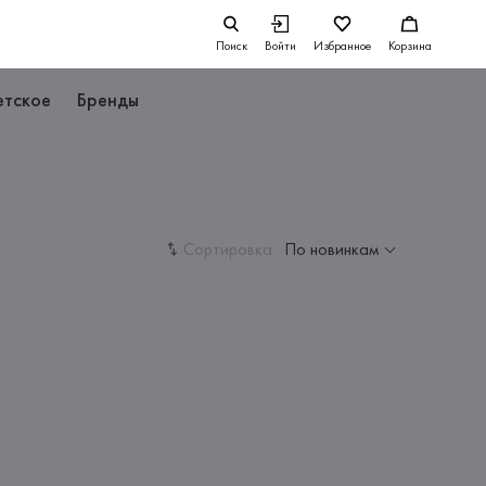
Поиск
Войти
Избранное
Корзина
етское
Бренды
Сортировка:
По новинкам