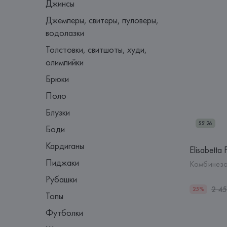
Джинсы
Джемперы, свитеры, пуловеры,
водолазки
Толстовки, свитшоты, худи,
олимпийки
Брюки
Поло
Блузки
SS'26
Боди
Кардиганы
Elisabetta 
Пиджаки
Комбинезо
Рубашки
2 4
25%
Топы
Футболки