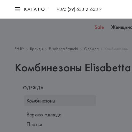
КАТАЛОГ
+375 (29) 633-2-633
Sale
Женщин
FH.BY
Бренды
Elisabetta Franchi
Одежда
Комбинезоны
Комбинезоны Elisabetta 
ОДЕЖДА
Комбинезоны
Верхняя одежда
Платья