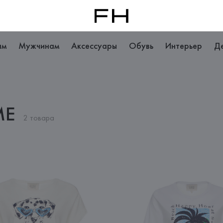
ам
Мужчинам
Аксессуары
Обувь
Интерьер
Д
ME
2 товара