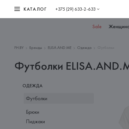
КАТАЛОГ
+375 (29) 633-2-633
Sale
Женщин
FH.BY
Бренды
ELISA.AND.ME
Одежда
Футболки
Футболки ELISA.AND.
ОДЕЖДА
Футболки
Брюки
Пиджаки