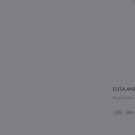
ELISA.AN
Футболка 
289
55%