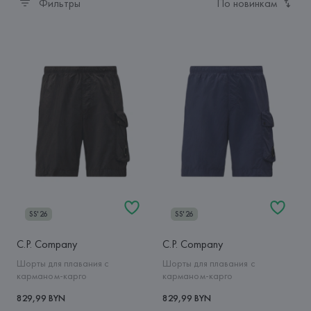
Фильтры
По новинкам
SS'26
SS'26
C.P. Company
C.P. Company
Шорты для плавания с
Шорты для плавания с
карманом-карго
карманом-карго
829,99 BYN
829,99 BYN