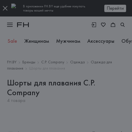
В приложении FH.BY еще удобнее покупать
Перейти
товары вашей мечты
Sale
Женщинам
Мужчинам
Аксессуары
Обу
FH.BY
Бренды
C.P. Company
Одежда
Одежда для
плавания
Шорты для плавания
Шорты для плавания C.P.
Company
4 товара