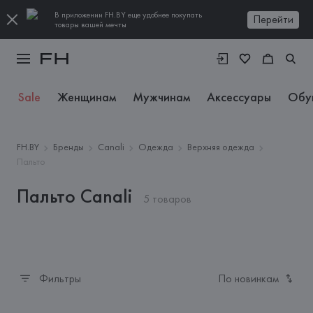
В приложении FH.BY еще удобнее покупать
Перейти
товары вашей мечты
Sale
Женщинам
Мужчинам
Аксессуары
Обу
FH.BY
Бренды
Canali
Одежда
Верхняя одежда
Пальто
Пальто Canali
5 товаров
Фильтры
По новинкам