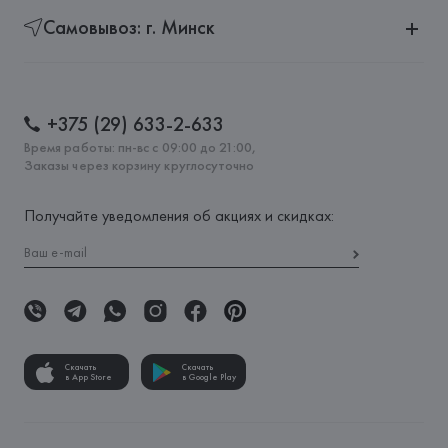
Самовывоз: г. Минск
+375 (29) 633-2-633
Время работы: пн-вс с 09:00 до 21:00,
Заказы через корзину круглосуточно
Получайте уведомления об акциях и скидках:
Скачать
Скачать
в App Store
в Google Play