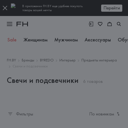
В приложении FH.BY еще удобнее покупать
Перейти
товары вашей мечты
Sale
Женщинам
Мужчинам
Аксессуары
Обу
FH.BY
Бренды
BYREDO
Интерьер
Предметы интерьера
Свечи и подсвечники
Свечи и подсвечники
6 товаров
Фильтры
По новинкам