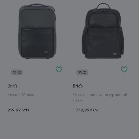
SS'26
SS'26
Bric's
Bric's
Рюкзак Monza
Рюкзак Torino из натуральной
кожи
929,99 BYN
1 739,99 BYN