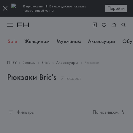
В приложении FH.BY еще удобнее покупать
Перейти
товары вашей мечты
Sale
Женщинам
Мужчинам
Аксессуары
Обу
FH.BY
Бренды
Bric's
Аксессуары
Рюкзаки
Рюкзаки Bric's
7 товаров
Фильтры
По новинкам