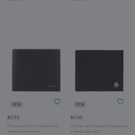
SS'26
SS'26
BOSS
BOSS
Портмоне New Crosstown из
Набор аксессуаров (портмоне
натуральной кожи
и чехол для карт)