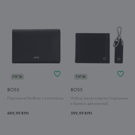
FW'26
FW'26
BOSS
BOSS
Портмоне Northon с логотипом
Набор аксессуаров (портмоне
и брелок для ключей)
689,99 BYN
599,99 BYN