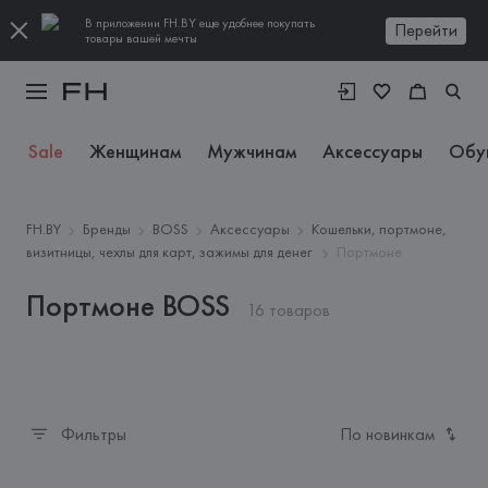
В приложении FH.BY еще удобнее покупать
Перейти
товары вашей мечты
Sale
Женщинам
Мужчинам
Аксессуары
Обу
FH.BY
Бренды
BOSS
Аксессуары
Кошельки, портмоне,
визитницы, чехлы для карт, зажимы для денег
Портмоне
Портмоне BOSS
16 товаров
Фильтры
По новинкам