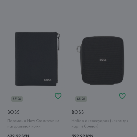
SS'26
SS'26
BOSS
BOSS
Портмоне New Crosstown из
Набор аксессуаров (чехол для
натуральной кожи
карт и брелок)
639,99 BYN
599,99 BYN