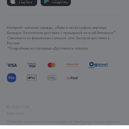
в App Store
в Google Play
Интернет-магазин одежды, обуви и аксессуаров мировых
брендов. Бесплатная доставка с примеркой по всей Беларуси*.
Самовывоз из фирменных салонов сети. Быстрая доставка в
Россию.
*Подробнее на странице «
Доставка и оплата
»
©
2026
FH.BY
Карта сайта
Общество с дополнительной ответственностью «БелВиринея» зарегистрировано
06.04.2006 Минским горисполкомом. УНП 190706320. Юр.адрес: г. Минск, ул.