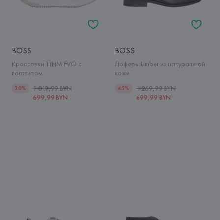
BOSS
BOSS
Кроссовки TTNM EVO с
Лоферы Limber из натуральной
логотипом
кожи
1 019,99 BYN
1 269,99 BYN
30%
45%
699,99 BYN
699,99 BYN