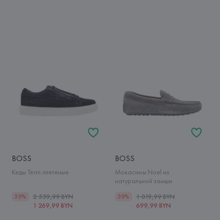
BOSS
BOSS
Кеды Tenn плетеные
Мокасины Noel из
натуральной замши
2 539,99 BYN
1 019,99 BYN
50%
30%
1 269,99 BYN
699,99 BYN