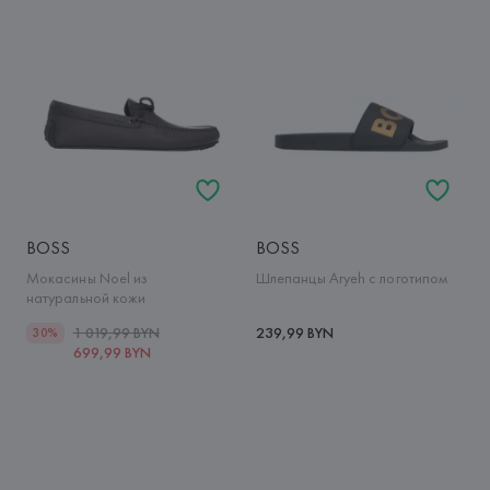
BOSS
BOSS
Мокасины Noel из
Шлепанцы Aryeh с логотипом
натуральной кожи
1 019,99 BYN
239,99 BYN
30%
699,99 BYN