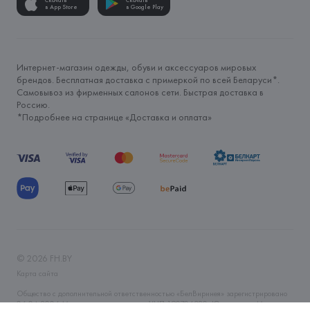
Скачать
Скачать
в App Store
в Google Play
Интернет-магазин одежды, обуви и аксессуаров мировых
брендов. Бесплатная доставка с примеркой по всей Беларуси*.
Самовывоз из фирменных салонов сети. Быстрая доставка в
Россию.
*Подробнее на странице «
Доставка и оплата
»
©
2026
FH.BY
Карта сайта
Общество с дополнительной ответственностью «БелВиринея» зарегистрировано
06.04.2006 Минским горисполкомом. УНП 190706320. Юр.адрес: г. Минск, ул.