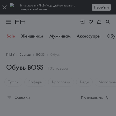
В приложении FH.BY еще удобнее покупать
Перейти
товары вашей мечты
Sale
Женщинам
Мужчинам
Аксессуары
Обу
FH.BY
Бренды
BOSS
Обувь
Обувь BOSS
103 товара
Туфли
Лоферы
Кроссовки
Кеды
Мокасин
Фильтры
По новинкам