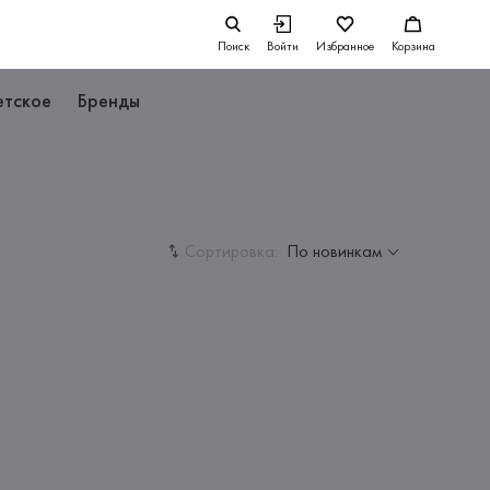
Поиск
Войти
Избранное
Корзина
етское
Бренды
Сортировка:
По новинкам