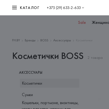
КАТАЛОГ
+375 (29) 633-2-633
Sale
Женщин
FH.BY
Бренды
BOSS
Аксессуары
Косметички
Косметички BOSS
2 товара
АКСЕССУАРЫ
Косметички
Сумки
Кошельки, портмоне, визитницы,
чехлы для карт, зажимы для