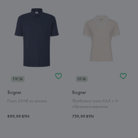
FW'26
SS'26
Bogner
Bogner
Поло ZANE из хлопка
Футболка-поло JULA с V-
образным вырезом
899,99 BYN
759,99 BYN