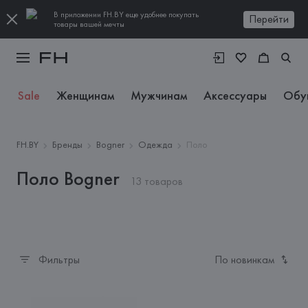
В приложении FH.BY еще удобнее покупать
Перейти
товары вашей мечты
Sale
Женщинам
Мужчинам
Аксессуары
Обу
FH.BY
Бренды
Bogner
Одежда
Поло
Поло Bogner
13 товаров
Фильтры
По новинкам