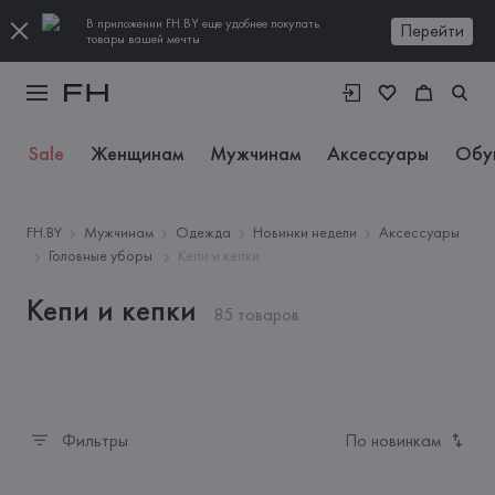
В приложении FH.BY еще удобнее покупать
Перейти
товары вашей мечты
Sale
Женщинам
Мужчинам
Аксессуары
Обу
FH.BY
Мужчинам
Одежда
Новинки недели
Аксессуары
Головные уборы
Кепи и кепки
Кепи и кепки
85 товаров
Фильтры
По новинкам