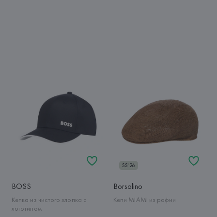
SS'26
BOSS
Borsalino
Кепка из чистого хлопка с
Кепи MIAMI из рафии
логотипом